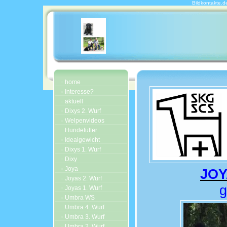
Bildkontakte.d
home
Interesse?
aktuell
Dixys 2. Wurf
Welpenvideos
Hundefutter
Idealgewicht
Dixys 1. Wurf
Dixy
Joya
JOY
Joyas 2. Wurf
g
Joyas 1. Wurf
Umbra WS
Umbra 4. Wurf
Umbra 3. Wurf
Umbra 2. Wurf