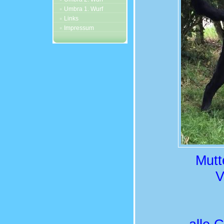
Umbra 1. Wurf
Links
Impressum
Mutt
V