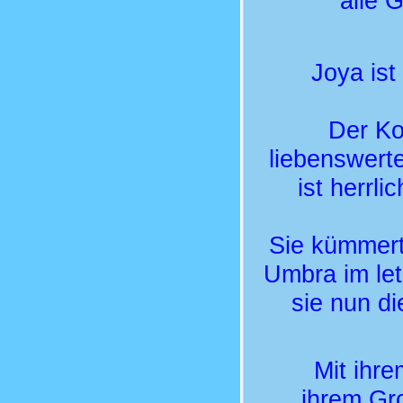
alle 
Joya is
Der Ko
liebenswert
ist herrl
Sie kümmert
Umbra im let
sie nun d
Mit ihr
ihrem Gr