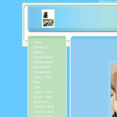
Bildkontakte.d
home
Interesse?
aktuell
Dixys 2. Wurf
Welpenvideos
Hundefutter
Idealgewicht
Dixys 1. Wurf
Dixy
Joya
Joyas 2. Wurf
Joyas 1. Wurf
Umbra WS
Umbra 4. Wurf
Umbra 3. Wurf
Umbra 2. Wurf